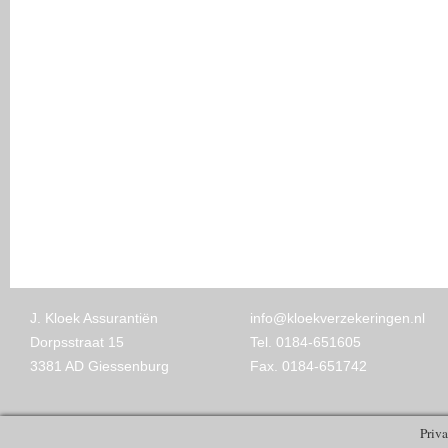
J. Kloek Assurantiën
info@kloekverzekeringen.nl
Dorpsstraat 15
Tel. 0184-651605
3381 AD Giessenburg
Fax. 0184-651742
Priv