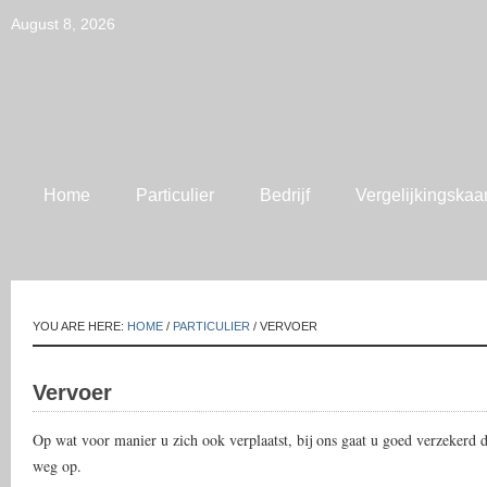
August 8, 2026
Home
Particulier
Bedrijf
Vergelijkingskaar
YOU ARE HERE:
HOME
/
PARTICULIER
/ VERVOER
Vervoer
Op wat voor manier u zich ook verplaatst, bij ons gaat u goed verzekerd 
weg op.